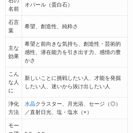
石の
オパール（蛋白石）
名前
石言
希望、創造性、純粋さ
葉
希望と前向きな気持ち、創造性・芸術的
主な
感性、潜在能力を引き出す力、感情の豊
効果
かさ
こん
新しいことに挑戦したい人、才能を発掘
な人
したい人、迷いから抜け出したい人
に
浄化
水晶
クラスター、月光浴、セージ（◎）
方法
／直射日光、塩・塩水（×）
モー