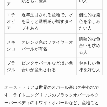
類ともに豊富
い人
ア
エチ
近年注目される産地で、水
個性的な発
オピ
を吸うと透明感が増すタイ
色を楽しみ
ア
プもある
たい人
情熱的な色
メキ
オレンジ色のファイヤーオ
合いを求め
シコ
パールが有名
る人
ブラ
ピンクオパールなど淡い色
やさしい色
ジル
合いが産出される
味を好む人
オーストラリアは世界のオパール産出の中心地で
す。ライトニングリッジのブラックオパールやク
ーバーペディのホワイトオパールなど、産地ごと