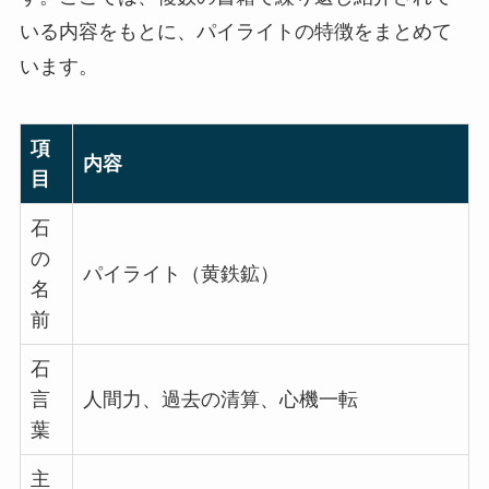
いる内容をもとに、パイライトの特徴をまとめて
います。
項
内容
目
石
の
パイライト（黄鉄鉱）
名
前
石
言
人間力、過去の清算、心機一転
葉
主