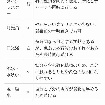
タルク
石の種類を問わず使え、浄化とチ
◎
ラスタ
ャージを同時に行える
ー
やわらかい光でリスクが少ない。
月光浴
○
就寝前の一時置きでも可
短時間なら可とする文献もある
日光浴
△
が、色あせや変質のおそれがある
ため長時間は避ける
鉄分を含む硫化鉱物のため、水分
流水・
×
に触れるとサビや変色の原因にな
水洗い
りやすい
塩・塩
塩分と水分の両方が劣化を早める
×
水
ため避ける