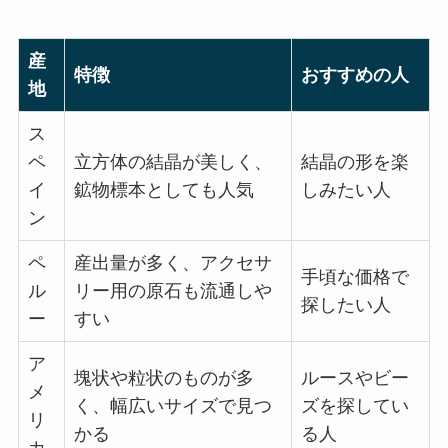
産
特徴
おすすめの人
地
ス
ペ
立方体の結晶が美しく、
結晶の形を楽
イ
鉱物標本としても人気
しみたい人
ン
ペ
産出量が多く、アクセサ
手頃な価格で
ル
リー用の原石も流通しや
探したい人
ー
すい
ア
塊状や粒状のものが多
ルースやビー
メ
く、幅広いサイズで見つ
ズを探してい
リ
かる
る人