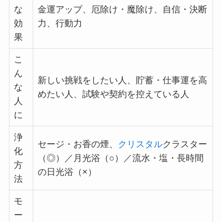
な
金運アップ、厄除け・魔除け、自信・決断
効
力、行動力
果
こ
ん
新しい挑戦をしたい人、貯蓄・仕事運を高
な
めたい人、試験や契約を控えている人
人
に
浄
セージ・お香の煙、
クリスタル
クラスター
化
（◎）／月光浴（○）／流水・塩・長時間
方
の日光浴（×）
法
モ
ー